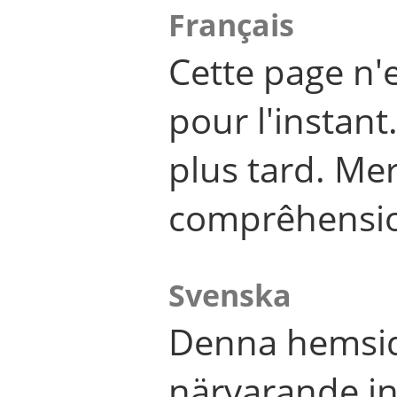
Français
Cette page n'
pour l'instant
plus tard. Me
comprêhensi
Svenska
Denna hemsid
närvarande in