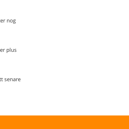
ter nog
yer plus
tt senare