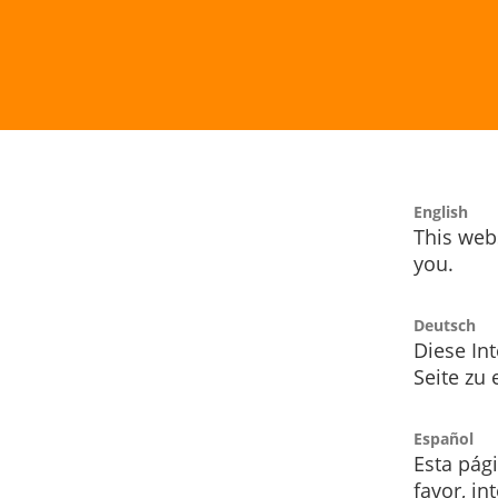
English
This webs
you.
Deutsch
Diese Int
Seite zu
Español
Esta pág
favor, i