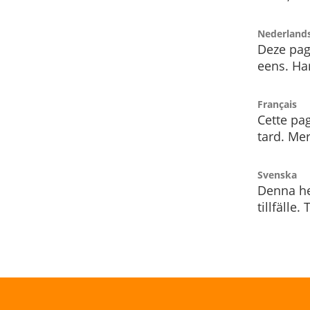
Nederland
Deze pag
eens. Har
Français
Cette pag
tard. Me
Svenska
Denna he
tillfälle